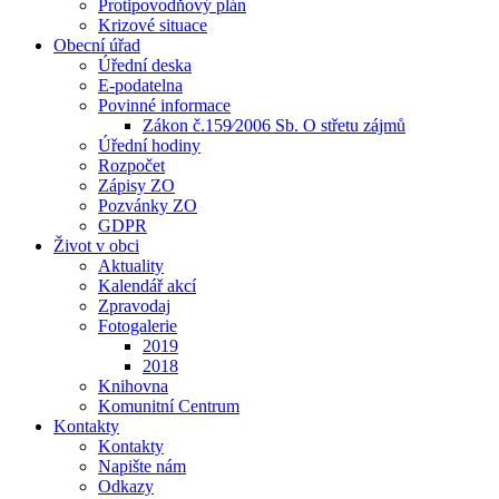
Protipovodňový plán
Krizové situace
Obecní úřad
Úřední deska
E-podatelna
Povinné informace
Zákon č.159⁄2006 Sb. O střetu zájmů
Úřední hodiny
Rozpočet
Zápisy ZO
Pozvánky ZO
GDPR
Život v obci
Aktuality
Kalendář akcí
Zpravodaj
Fotogalerie
2019
2018
Knihovna
Komunitní Centrum
Kontakty
Kontakty
Napište nám
Odkazy