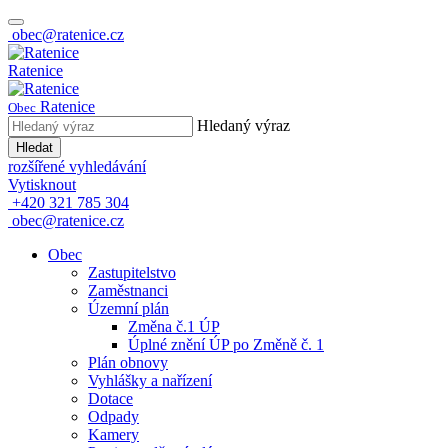
obec@ratenice.cz
Ratenice
Ratenice
Obec
Hledaný výraz
Hledat
rozšířené vyhledávání
Vytisknout
+420 321 785 304
obec@ratenice.cz
Obec
Zastupitelstvo
Zaměstnanci
Územní plán
Změna č.1 ÚP
Úplné znění ÚP po Změně č. 1
Plán obnovy
Vyhlášky a nařízení
Dotace
Odpady
Kamery