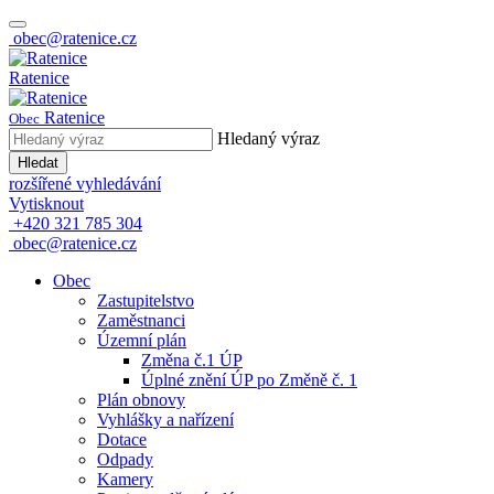
obec@ratenice.cz
Ratenice
Ratenice
Obec
Hledaný výraz
Hledat
rozšířené vyhledávání
Vytisknout
+420 321 785 304
obec@ratenice.cz
Obec
Zastupitelstvo
Zaměstnanci
Územní plán
Změna č.1 ÚP
Úplné znění ÚP po Změně č. 1
Plán obnovy
Vyhlášky a nařízení
Dotace
Odpady
Kamery