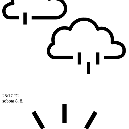
25/17 °C
sobota
8. 8.