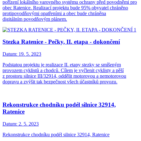
pořízení lokálního varovného systému ochrany před povodněmi pro
obec Ratenice. Realizací projektu bude 95% obyvatel chráněno
protipovodňovými opatřeními a obec bude chráněna
digitálním povodňovým plánem.
Stezka Ratenice - Pečky, II. etapa - dokončení
Datum:
19. 5. 2023
Podstatou projektu je realizace II. etapy stezky se smíšeným
provozem cyklistů a chodců. Cílem je vyčlenit cyklisty a pěší
z prostoru silnice III/32914, oddělit motorovou a nemotorovou
dopravu a zvýšit tak bezpečnost všech účastníků provozu.
Rekonstrukce chodníku podél silnice 32914,
Ratenice
Datum:
2. 5. 2023
Rekonstrukce chodníku podél silnice 32914, Ratenice