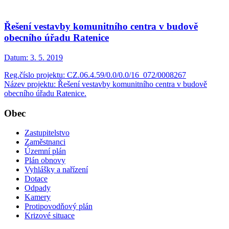
Řešení vestavby komunitního centra v budově
obecního úřadu Ratenice
Datum:
3. 5. 2019
Reg.číslo projektu: CZ.06.4.59/0.0/0.0/16_072/0008267
Název projektu: Řešení vestavby komunitního centra v budově
obecního úřadu Ratenice.
Obec
Zastupitelstvo
Zaměstnanci
Územní plán
Plán obnovy
Vyhlášky a nařízení
Dotace
Odpady
Kamery
Protipovodňový plán
Krizové situace