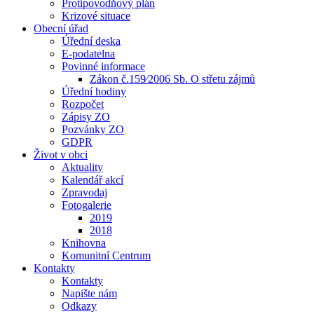
Protipovodňový plán
Krizové situace
Obecní úřad
Úřední deska
E-podatelna
Povinné informace
Zákon č.159⁄2006 Sb. O střetu zájmů
Úřední hodiny
Rozpočet
Zápisy ZO
Pozvánky ZO
GDPR
Život v obci
Aktuality
Kalendář akcí
Zpravodaj
Fotogalerie
2019
2018
Knihovna
Komunitní Centrum
Kontakty
Kontakty
Napište nám
Odkazy