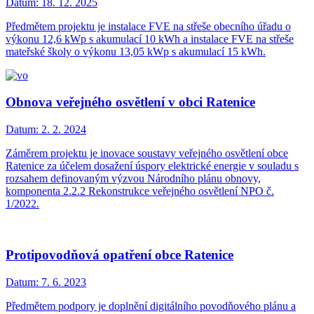
Datum:
18. 12. 2025
Předmětem projektu je instalace FVE na střeše obecního úřadu o
výkonu 12,6 kWp s akumulací 10 kWh a instalace FVE na střeše
mateřské školy o výkonu 13,05 kWp s akumulací 15 kWh.
Obnova veřejného osvětlení v obci Ratenice
Datum:
2. 2. 2024
Záměrem projektu je inovace soustavy veřejného osvětlení obce
Ratenice za účelem dosažení úspory elektrické energie v souladu s
rozsahem definovaným výzvou Národního plánu obnovy,
komponenta 2.2.2 Rekonstrukce veřejného osvětlení NPO č.
1/2022.
Protipovodňová opatření obce Ratenice
Datum:
7. 6. 2023
Předmětem podpory je doplnění digitálního povodňového plánu a