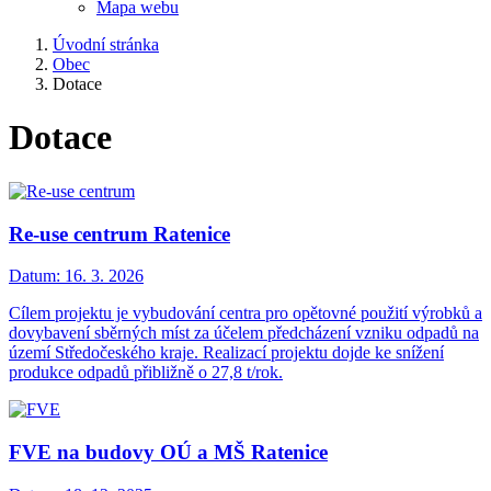
Mapa webu
Úvodní stránka
Obec
Dotace
Dotace
Re-use centrum Ratenice
Datum:
16. 3. 2026
Cílem projektu je vybudování centra pro opětovné použití výrobků a
dovybavení sběrných míst za účelem předcházení vzniku odpadů na
území Středočeského kraje. Realizací projektu dojde ke snížení
produkce odpadů přibližně o 27,8 t/rok.
FVE na budovy OÚ a MŠ Ratenice