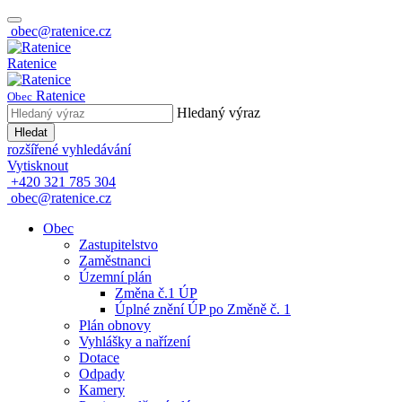
obec@ratenice.cz
Ratenice
Ratenice
Obec
Hledaný výraz
Hledat
rozšířené vyhledávání
Vytisknout
+420 321 785 304
obec@ratenice.cz
Obec
Zastupitelstvo
Zaměstnanci
Územní plán
Změna č.1 ÚP
Úplné znění ÚP po Změně č. 1
Plán obnovy
Vyhlášky a nařízení
Dotace
Odpady
Kamery