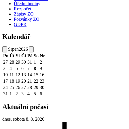
Úřední hodiny
Rozpočet
Zápisy ZO
Pozvánky ZO
GDPR
Kalendář
Srpen
2026
Po
Út
St
Čt
Pá
So
Ne
27
28
29
30
31
1
2
3
4
5
6
7
8
9
10
11
12
13
14
15
16
17
18
19
20
21
22
23
24
25
26
27
28
29
30
31
1
2
3
4
5
6
Aktuální počasí
dnes, sobota 8. 8. 2026