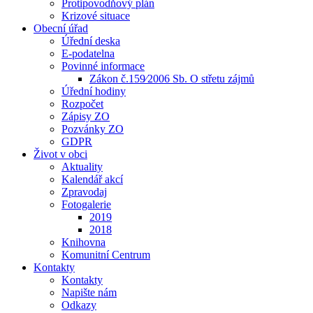
Protipovodňový plán
Krizové situace
Obecní úřad
Úřední deska
E-podatelna
Povinné informace
Zákon č.159⁄2006 Sb. O střetu zájmů
Úřední hodiny
Rozpočet
Zápisy ZO
Pozvánky ZO
GDPR
Život v obci
Aktuality
Kalendář akcí
Zpravodaj
Fotogalerie
2019
2018
Knihovna
Komunitní Centrum
Kontakty
Kontakty
Napište nám
Odkazy