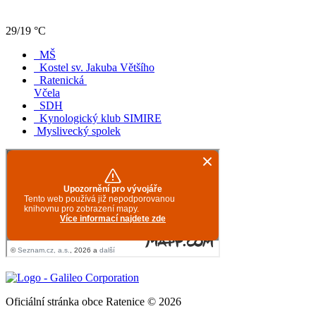
29/19 °C
MŠ
Kostel sv. Jakuba Většího
Ratenická
Včela
SDH
Kynologický klub SIMIRE
Myslivecký spolek
Oficiální stránka obce Ratenice © 2026