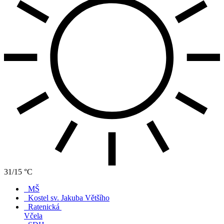
31/15 °C
MŠ
Kostel sv. Jakuba Většího
Ratenická
Včela