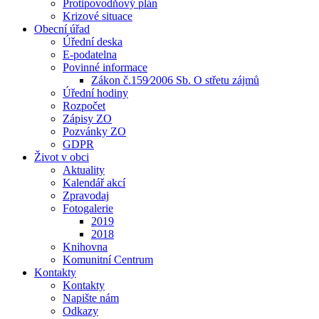
Protipovodňový plán
Krizové situace
Obecní úřad
Úřední deska
E-podatelna
Povinné informace
Zákon č.159⁄2006 Sb. O střetu zájmů
Úřední hodiny
Rozpočet
Zápisy ZO
Pozvánky ZO
GDPR
Život v obci
Aktuality
Kalendář akcí
Zpravodaj
Fotogalerie
2019
2018
Knihovna
Komunitní Centrum
Kontakty
Kontakty
Napište nám
Odkazy