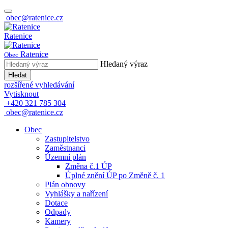
obec@ratenice.cz
Ratenice
Ratenice
Obec
Hledaný výraz
Hledat
rozšířené vyhledávání
Vytisknout
+420 321 785 304
obec@ratenice.cz
Obec
Zastupitelstvo
Zaměstnanci
Územní plán
Změna č.1 ÚP
Úplné znění ÚP po Změně č. 1
Plán obnovy
Vyhlášky a nařízení
Dotace
Odpady
Kamery