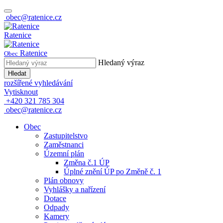
obec@ratenice.cz
Ratenice
Ratenice
Obec
Hledaný výraz
Hledat
rozšířené vyhledávání
Vytisknout
+420 321 785 304
obec@ratenice.cz
Obec
Zastupitelstvo
Zaměstnanci
Územní plán
Změna č.1 ÚP
Úplné znění ÚP po Změně č. 1
Plán obnovy
Vyhlášky a nařízení
Dotace
Odpady
Kamery