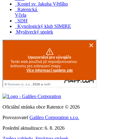
Kostel sv. Jakuba Většího
Ratenická
Včela
SDH
Kynologický klub SIMIRE
Myslivecký spolek
Oficiální stránka obce Ratenice © 2026
Provozovatel
Galileo Corporation s.r.o.
Poslední aktualizace: 6. 8. 2026
Změna vzhledu
,
Struktura stránek