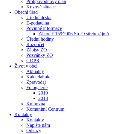
Protipovodňový plán
Krizové situace
Obecní úřad
Úřední deska
E-podatelna
Povinné informace
Zákon č.159⁄2006 Sb. O střetu zájmů
Úřední hodiny
Rozpočet
Zápisy ZO
Pozvánky ZO
GDPR
Život v obci
Aktuality
Kalendář akcí
Zpravodaj
Fotogalerie
2019
2018
Knihovna
Komunitní Centrum
Kontakty
Kontakty
Napište nám
Odkazy