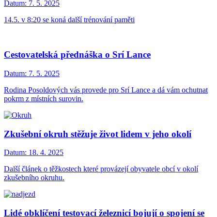
Datum:
7. 5. 2025
14.5. v 8:20 se koná další trénování paměti
Cestovatelská přednáška o Srí Lance
Datum:
7. 5. 2025
Rodina Posoldových vás provede pro Srí Lance a dá vám ochutnat
pokrm z místních surovin.
Zkušební okruh stěžuje život lidem v jeho okolí
Datum:
18. 4. 2025
Další článek o těžkostech které provázejí obyvatele obcí v okolí
zkušebního okruhu.
Lidé obklíčení testovací železnicí bojují o spojení se