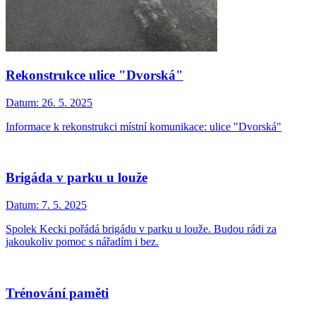
Rekonstrukce ulice "Dvorská"
Datum:
26. 5. 2025
Informace k rekonstrukci místní komunikace: ulice "Dvorská"
Brigáda v parku u louže
Datum:
7. 5. 2025
Spolek Kecki pořádá brigádu v parku u louže. Budou rádi za
jakoukoliv pomoc s nářadím i bez.
Trénování paměti