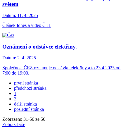
světem
Datum:
11. 4. 2025
Článek Idnes a video ČT1
Oznámení o odstávce elektřiny.
Datum:
2. 4. 2025
Společnost ČEZ oznamuje odstávku elektřiny a to 23.4.2025 od
7:00 do 19:00.
první stránka
předchozí stránka
1
2
další stránka
poslední stránka
Zobrazeno
31
-
56
ze 56
Zobrazit vše