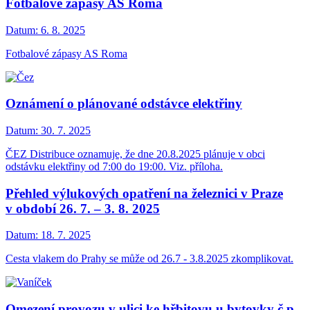
Fotbalové zápasy AS Roma
Datum:
6. 8. 2025
Fotbalové zápasy AS Roma
Oznámení o plánované odstávce elektřiny
Datum:
30. 7. 2025
ČEZ Distribuce oznamuje, že dne 20.8.2025 plánuje v obci
odstávku elektřiny od 7:00 do 19:00. Viz. příloha.
Přehled výlukových opatření na železnici v Praze
v období 26. 7. – 3. 8. 2025
Datum:
18. 7. 2025
Cesta vlakem do Prahy se může od 26.7 - 3.8.2025 zkomplikovat.
Omezení provozu v ulici ke hřbitovu u bytovky č.p.