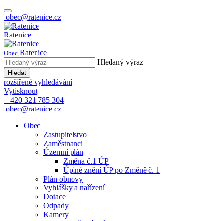
obec@ratenice.cz
Ratenice
Ratenice
Obec
Hledaný výraz
Hledat
rozšířené vyhledávání
Vytisknout
+420 321 785 304
obec@ratenice.cz
Obec
Zastupitelstvo
Zaměstnanci
Územní plán
Změna č.1 ÚP
Úplné znění ÚP po Změně č. 1
Plán obnovy
Vyhlášky a nařízení
Dotace
Odpady
Kamery