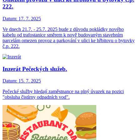
222.
Datum:
17. 7. 2025
Ve dnech 21.7. - 25.7. 2025 bude z důvodu pokládky nového
kabelu od trafostanice směrem k nově budovaným stavebním
parcelám omezen provoz a parkování v ulici ke hřbitovu o bytovky
č.p. 222.
Inzerát Pečeckých služeb.
Datum:
15. 7. 2025
Pečecké služby hledají zaměstnance na plný úvazek na pozici
"obsluha čistírny odpadních vod".