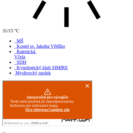
31/15 °C
MŠ
Kostel sv. Jakuba Většího
Ratenická
Včela
SDH
Kynologický klub SIMIRE
Myslivecký spolek