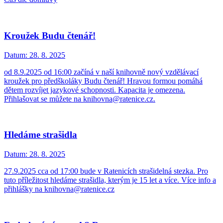
Kroužek Budu čtenář!
Datum:
28. 8. 2025
od 8.9.2025 od 16:00 začíná v naší knihovně nový vzdělávací
kroužek pro předškoláky Budu čtenář! Hravou formou pomáhá
dětem rozvíjet jazykové schopnosti. Kapacita je omezena.
Přihlašovat se můžete na knihovna@ratenice.cz.
Hledáme strašidla
Datum:
28. 8. 2025
27.9.2025 cca od 17:00 bude v Ratenicích strašidelná stezka. Pro
tuto příležitost hledáme strašidla, kterým je 15 let a více. Více info a
přihlášky na knihovna@ratenice.cz