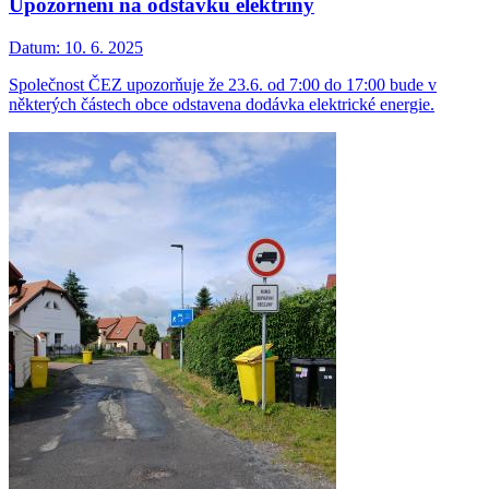
Upozornění na odstávku elektřiny
Datum:
10. 6. 2025
Společnost ČEZ upozorňuje že 23.6. od 7:00 do 17:00 bude v
některých částech obce odstavena dodávka elektrické energie.