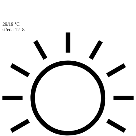
29/19 °C
středa
12. 8.