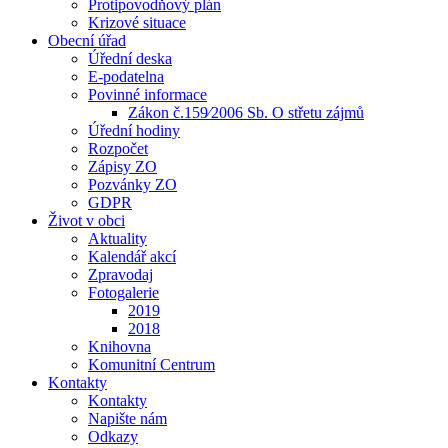
Protipovodňový plán
Krizové situace
Obecní úřad
Úřední deska
E-podatelna
Povinné informace
Zákon č.159⁄2006 Sb. O střetu zájmů
Úřední hodiny
Rozpočet
Zápisy ZO
Pozvánky ZO
GDPR
Život v obci
Aktuality
Kalendář akcí
Zpravodaj
Fotogalerie
2019
2018
Knihovna
Komunitní Centrum
Kontakty
Kontakty
Napište nám
Odkazy