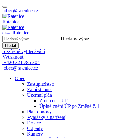
obec@ratenice.cz
Ratenice
Ratenice
Obec
Hledaný výraz
Hledat
rozšířené vyhledávání
Vytisknout
+420 321 785 304
obec@ratenice.cz
Obec
Zastupitelstvo
Zaměstnanci
Územní plán
Změna č.1 ÚP
Úplné znění ÚP po Změně č. 1
Plán obnovy
Vyhlášky a nařízení
Dotace
Odpady
Kamery