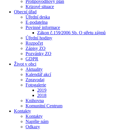
Protipovodňový plán
Krizové situace
Obecní úřad
Úřední deska
E-podatelna
Povinné informace
Zákon č.159⁄2006 Sb. O střetu zájmů
Úřední hodiny
Rozpočet
Zápisy ZO
Pozvánky ZO
GDPR
Život v obci
Aktuality
Kalendář akcí
Zpravodaj
Fotogalerie
2019
2018
Knihovna
Komunitní Centrum
Kontakty
Kontakty
Napište nám
Odkazy