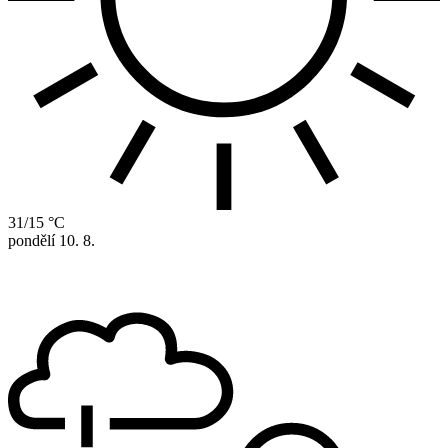
31/15 °C
pondělí
10. 8.