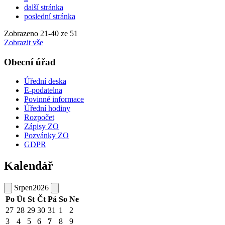
další stránka
poslední stránka
Zobrazeno
21
-
40
ze 51
Zobrazit vše
Obecní úřad
Úřední deska
E-podatelna
Povinné informace
Úřední hodiny
Rozpočet
Zápisy ZO
Pozvánky ZO
GDPR
Kalendář
Srpen
2026
Po
Út
St
Čt
Pá
So
Ne
27
28
29
30
31
1
2
3
4
5
6
7
8
9