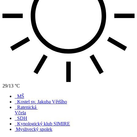
29/13 °C
MŠ
Kostel sv. Jakuba Většího
Ratenická
Včela
SDH
Kynologický klub SIMIRE
Myslivecký spolek