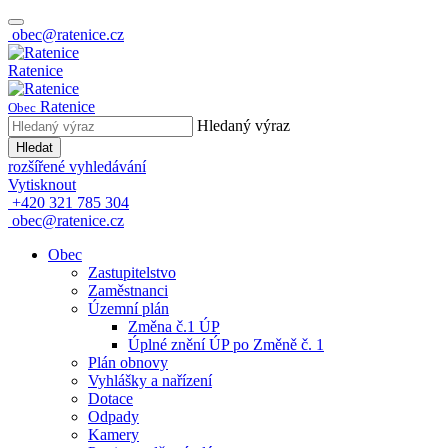
obec@ratenice.cz
Ratenice
Ratenice
Obec
Hledaný výraz
Hledat
rozšířené vyhledávání
Vytisknout
+420 321 785 304
obec@ratenice.cz
Obec
Zastupitelstvo
Zaměstnanci
Územní plán
Změna č.1 ÚP
Úplné znění ÚP po Změně č. 1
Plán obnovy
Vyhlášky a nařízení
Dotace
Odpady
Kamery