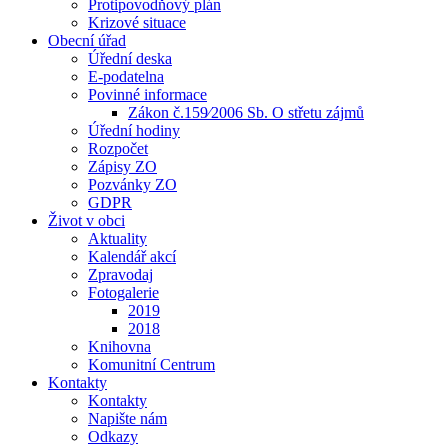
Protipovodňový plán
Krizové situace
Obecní úřad
Úřední deska
E-podatelna
Povinné informace
Zákon č.159⁄2006 Sb. O střetu zájmů
Úřední hodiny
Rozpočet
Zápisy ZO
Pozvánky ZO
GDPR
Život v obci
Aktuality
Kalendář akcí
Zpravodaj
Fotogalerie
2019
2018
Knihovna
Komunitní Centrum
Kontakty
Kontakty
Napište nám
Odkazy