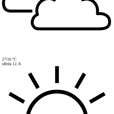
27/16 °C
středa
12. 8.