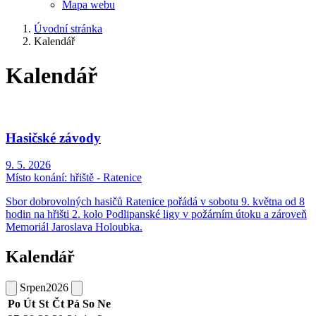
Mapa webu
Úvodní stránka
Kalendář
Kalendář
Hasičské závody
9. 5. 2026
Místo konání:
hřiště - Ratenice
Sbor dobrovolných hasičů Ratenice pořádá v sobotu 9. května od 8
hodin na hřišti 2. kolo Podlipanské ligy v požárním útoku a zároveň
Memoriál Jaroslava Holoubka.
Kalendář
Srpen
2026
Po
Út
St
Čt
Pá
So
Ne