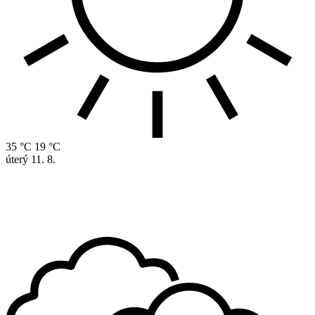
35 °C
19 °C
úterý
11. 8.