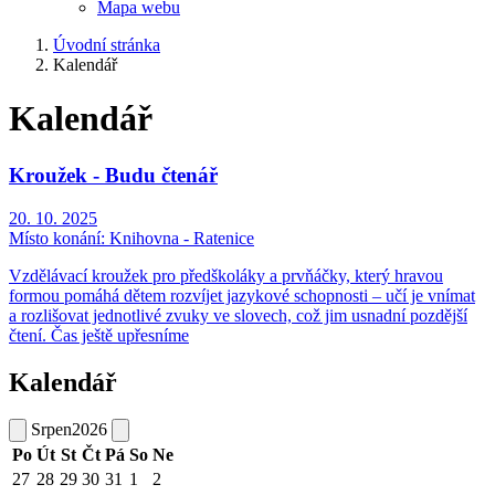
Mapa webu
Úvodní stránka
Kalendář
Kalendář
Kroužek - Budu čtenář
20. 10. 2025
Místo konání:
Knihovna - Ratenice
Vzdělávací kroužek pro předškoláky a prvňáčky, který hravou
formou pomáhá dětem rozvíjet jazykové schopnosti – učí je vnímat
a rozlišovat jednotlivé zvuky ve slovech, což jim usnadní pozdější
čtení. Čas ještě upřesníme
Kalendář
Srpen
2026
Po
Út
St
Čt
Pá
So
Ne
27
28
29
30
31
1
2