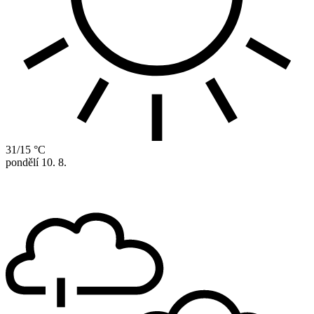
31/15 °C
pondělí
10. 8.