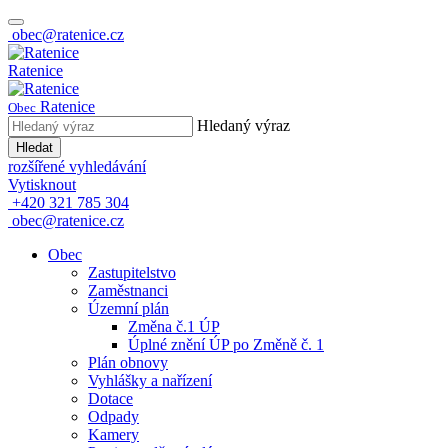
obec@ratenice.cz
Ratenice
Ratenice
Obec
Hledaný výraz
Hledat
rozšířené vyhledávání
Vytisknout
+420 321 785 304
obec@ratenice.cz
Obec
Zastupitelstvo
Zaměstnanci
Územní plán
Změna č.1 ÚP
Úplné znění ÚP po Změně č. 1
Plán obnovy
Vyhlášky a nařízení
Dotace
Odpady
Kamery