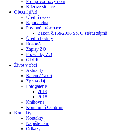
Protipovodňový plán
Krizové situace
Obecní úřad
Úřední deska
E-podatelna
Povinné informace
Zákon č.159⁄2006 Sb. O střetu zájmů
Úřední hodiny
Rozpočet
Zápisy ZO
Pozvánky ZO
GDPR
Život v obci
Aktuality
Kalendář akcí
Zpravodaj
Fotogalerie
2019
2018
Knihovna
Komunitní Centrum
Kontakty
Kontakty
Napište nám
Odkazy