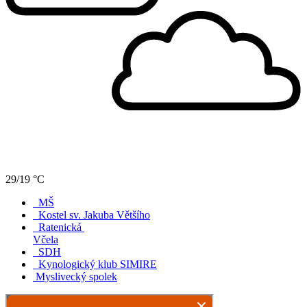
29/19 °C
MŠ
Kostel sv. Jakuba Většího
Ratenická
Včela
SDH
Kynologický klub SIMIRE
Myslivecký spolek